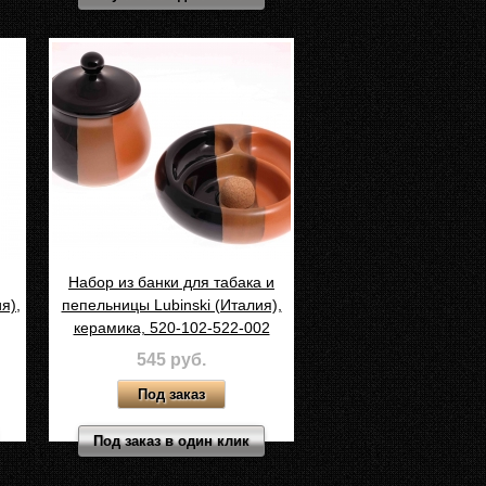
Набор из банки для табака и
я),
пепельницы Lubinski (Италия),
керамика, 520-102-522-002
545 руб.
Под заказ в один клик