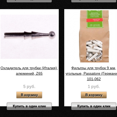
Охладитель для трубки (Италия),
Фильтры для трубок 9 мм,
алюминий, Z65
угольные, Passatore (Германи
101-062
5 руб.
1 руб.
Купить в один клик
Купить в один клик