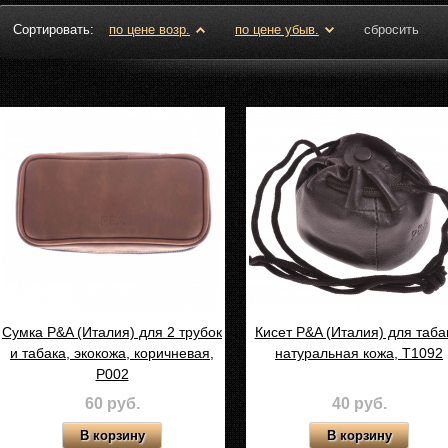
Сортировать:
по цене возр.
по цене убыв.
сбросить
Сумка P&A (Италия) для 2 трубок
Кисет P&A (Италия) для таба
и табака, экокожа, коричневая,
натуральная кожа, T1092
P002
60 руб.
40 руб.