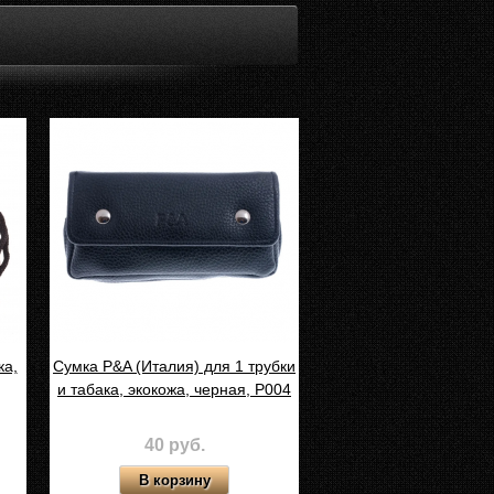
ка,
Сумка P&A (Италия) для 1 трубки
и табака, экокожа, черная, P004
40 руб.