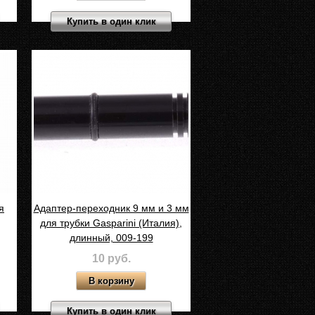
Купить в один клик
я
Адаптер-переходник 9 мм и 3 мм
для трубки Gasparini (Италия),
длинный, 009-199
10 руб.
Купить в один клик