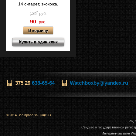
14 сигарет, экокожа,
Коричневый, C15-2
115
руб.
90
руб.
Купить в один клик
375 29
638-65-64
Watchboxby@yandex.ru
© 2014 Все права защищены.
РБ, 
Свид-во о государственной регис
Интернет-магазин Wat