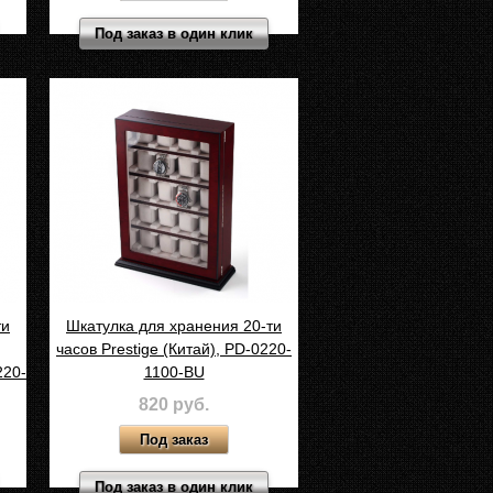
Под заказ в один клик
ти
Шкатулка для хранения 20-ти
часов Prestige (Китай), PD-0220-
220-
1100-BU
820 руб.
Под заказ в один клик