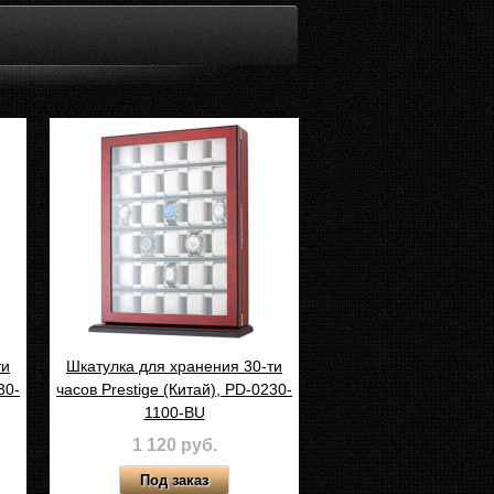
ти
Шкатулка для хранения 30-ти
30-
часов Prestige (Китай), PD-0230-
1100-BU
1 120 руб.