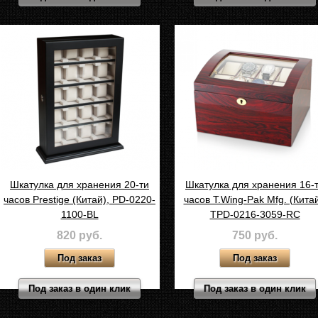
Шкатулка для хранения 20-ти
Шкатулка для хранения 16-
часов Prestige (Китай), PD-0220-
часов T.Wing-Pak Mfg. (Китай
1100-BL
TPD-0216-3059-RC
820 руб.
750 руб.
Под заказ в один клик
Под заказ в один клик