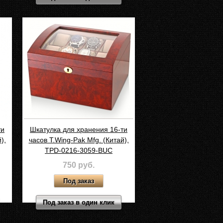
ти
Шкатулка для хранения 16-ти
),
часов T.Wing-Pak Mfg. (Китай),
TPD-0216-3059-BUC
750 руб.
Под заказ в один клик