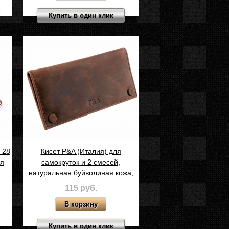
Купить в один клик
 28
Кисет P&A (Италия) для
ая
самокруток и 2 смесей,
натуральная буйволиная кожа,
P307-Buffalo
115 руб.
Купить в один клик