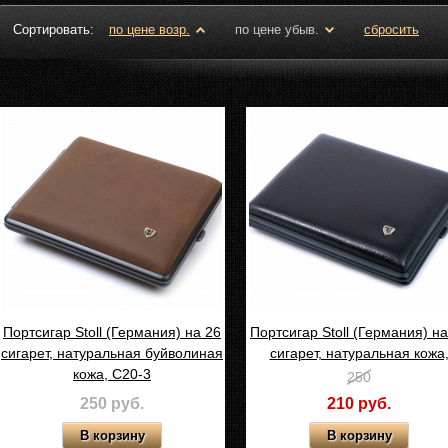
Сортировать:
по цене возр.
по цене убыв.
сбросить
Портсигар Stoll (Германия) на 26
Портсигар Stoll (Германия) на
сигарет, натуральная буйволиная
сигарет, натуральная кожа
кожа, C20-3
Черный калипсо, C05-1
250
250 руб.
210 руб.