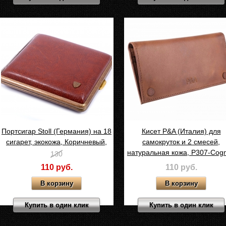
Портсигар Stoll (Германия) на 18
Кисет P&A (Италия) для
сигарет, экокожа, Коричневый,
самокруток и 2 смесей,
C11
натуральная кожа, P307-Cog
130
110 руб.
110 руб.
Купить в один клик
Купить в один клик