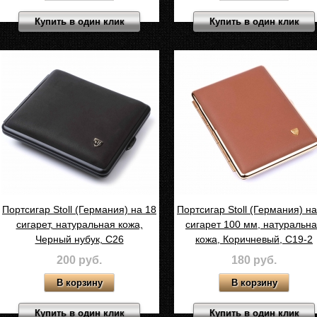
Купить в один клик
Купить в один клик
Портсигар Stoll (Германия) на 18
Портсигар Stoll (Германия) на
сигарет, натуральная кожа,
сигарет 100 мм, натуральн
Черный нубук, C26
кожа, Коричневый, C19-2
200 руб.
180 руб.
Купить в один клик
Купить в один клик