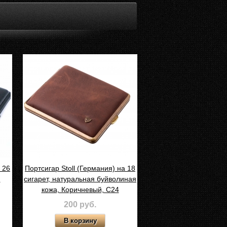
 26
Портсигар Stoll (Германия) на 18
,
сигарет, натуральная буйволиная
кожа, Коричневый, С24
200 руб.