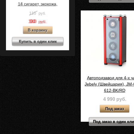
14 сигарет, экокожа,
Коричневый, C15-2
115
руб.
90
руб.
Купить в один клик
Автоподзавод для 4-х ч
Jebely (Швейцария), JM-
612-BK/RD
4 990 руб.
Под заказ в один кл