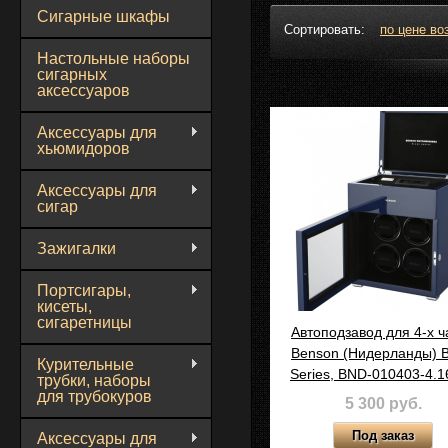
Сигарные шкафы
Сортировать:
по цене во
Настольные наборы
сигарных
аксессуаров
Аксессуары для
хьюмидоров
Аксессуары для
сигар
Зажигалки
Портсигары,
кисеты,
сигаретницы
Автоподзавод для 4-х ч
Benson (Нидерланды) B
Курительные
Series, BND-010403-4.1
трубки, наборы
для трубокуров
5 300 руб.
Аксессуары для