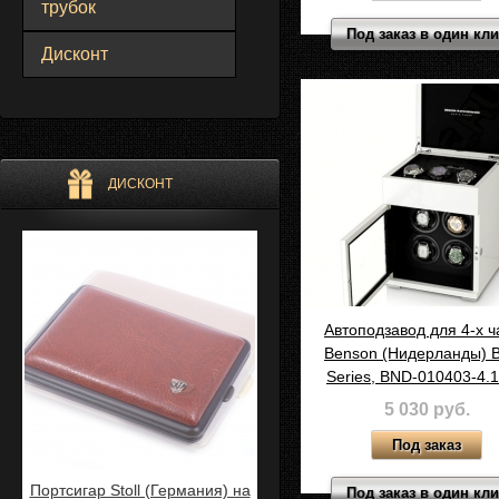
трубок
Под заказ в один кл
Дисконт
ДИСКОНТ
Автоподзавод для 4-х ч
Benson (Нидерланды) B
Series, BND-010403-4.
5 030 руб.
Портсигар Stoll (Германия) на
Под заказ в один кл