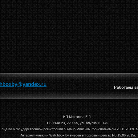
hboxby@yandex.ru
Работаем вт-
ИП Мехтиева Е.Л.
РБ, г.Минск, 220055, ул.Голубка,10-145
Свид-во о государственной регистрации выдано Минским горисполкомом 28.11.2013г.
Интернет-магазин Watchbox.by внесен в Торговый реестр РБ 15.06.2015г.