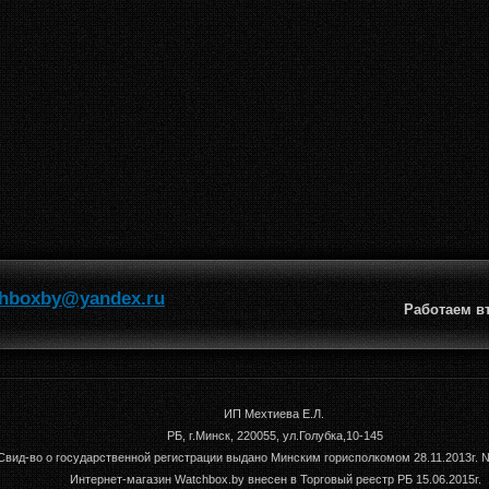
hboxby@yandex.ru
Работаем вт-
ИП Мехтиева Е.Л.
РБ, г.Минск, 220055, ул.Голубка,10-145
Свид-во о государственной регистрации выдано Минским горисполкомом 28.11.2013г.
Интернет-магазин Watchbox.by внесен в Торговый реестр РБ 15.06.2015г.