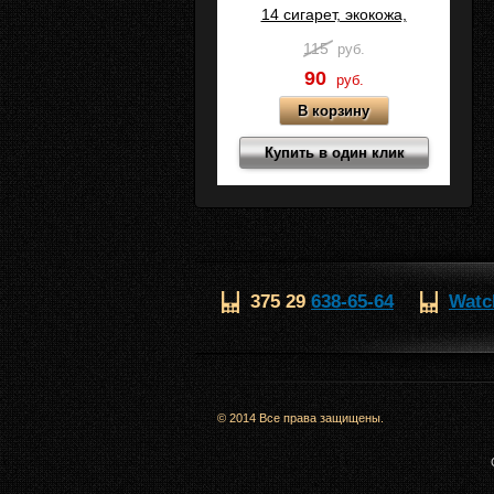
14 сигарет, экокожа,
Коричневый, C15-2
115
руб.
90
руб.
Купить в один клик
375 29
638-65-64
Watc
© 2014 Все права защищены.