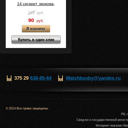
14 сигарет, экокожа,
Коричневый, C15-2
115
руб.
90
руб.
Купить в один клик
375 29
638-65-64
Watchboxby@yandex.ru
© 2014 Все права защищены.
РБ, 
Свид-во о государственной регис
Интернет-магазин Wat