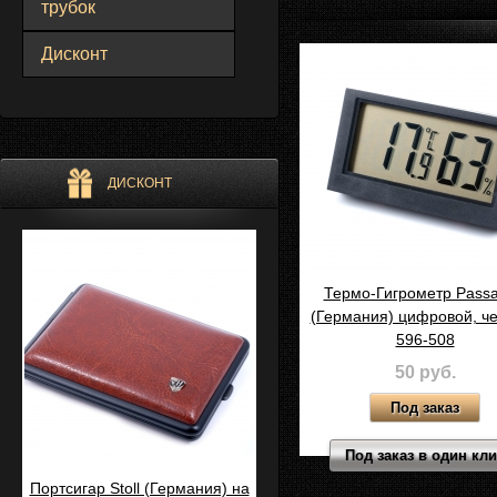
трубок
Дисконт
ДИСКОНТ
Термо-Гигрометр Passa
(Германия) цифровой, ч
596-508
50 руб.
Под заказ в один кл
Портсигар Stoll (Германия) на