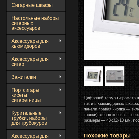
Сигарные шкафы
Настольные наборы
сигарных
аксессуаров
Аксессуары для
хьюмидоров
Аксессуары для
сигар
Зажигалки
Портсигары,
кисеты,
Цифровой термо-гигрометр п
сигаретницы
так и в хьюмидорных шкафах
панели правая кнопка — вкл
Курительные
кнопки), левая кнопка — пе
трубки, наборы
размеры — 43х32х10 мм, пос
для трубокуров
Похожие товары
Аксессуары для