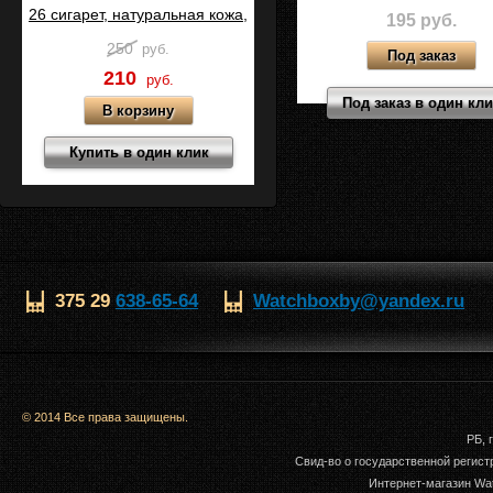
26 сигарет, натуральная кожа,
195 руб.
Черный калипсо, C05-1
250
руб.
210
руб.
Под заказ в один кл
Купить в один клик
375 29
638-65-64
Watchboxby@yandex.ru
© 2014 Все права защищены.
РБ, 
Свид-во о государственной регис
Интернет-магазин Wat