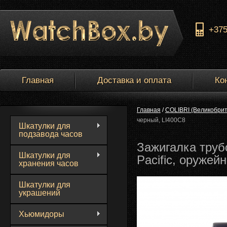
+37
Главная
Доставка и оплата
Ко
Главная
/
COLIBRI (Великобри
черный, LI400C8
Шкатулки для
подзавода часов
Зажигалка трубо
Шкатулки для
Pacific, оружей
хранения часов
Шкатулки для
украшений
Хьюмидоры