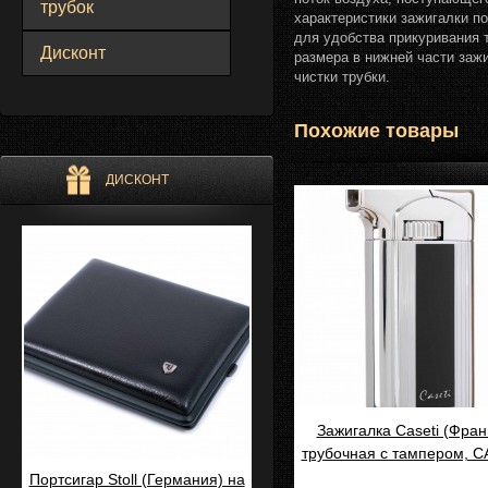
трубок
характеристики зажигалки п
для удобства прикуривания 
Дисконт
размера в нижней части заж
чистки трубки.
Похожие товары
ДИСКОНТ
Зажигалка Caseti (Фран
трубочная с тампером, C
Портсигар Stoll (Германия) на